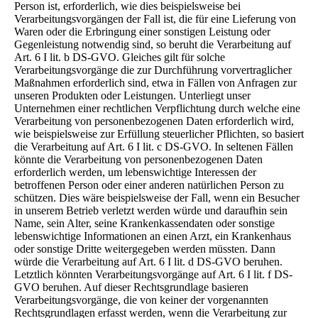
Person ist, erforderlich, wie dies beispielsweise bei
Verarbeitungsvorgängen der Fall ist, die für eine Lieferung von
Waren oder die Erbringung einer sonstigen Leistung oder
Gegenleistung notwendig sind, so beruht die Verarbeitung auf
Art. 6 I lit. b DS-GVO. Gleiches gilt für solche
Verarbeitungsvorgänge die zur Durchführung vorvertraglicher
Maßnahmen erforderlich sind, etwa in Fällen von Anfragen zur
unseren Produkten oder Leistungen. Unterliegt unser
Unternehmen einer rechtlichen Verpflichtung durch welche eine
Verarbeitung von personenbezogenen Daten erforderlich wird,
wie beispielsweise zur Erfüllung steuerlicher Pflichten, so basiert
die Verarbeitung auf Art. 6 I lit. c DS-GVO. In seltenen Fällen
könnte die Verarbeitung von personenbezogenen Daten
erforderlich werden, um lebenswichtige Interessen der
betroffenen Person oder einer anderen natürlichen Person zu
schützen. Dies wäre beispielsweise der Fall, wenn ein Besucher
in unserem Betrieb verletzt werden würde und daraufhin sein
Name, sein Alter, seine Krankenkassendaten oder sonstige
lebenswichtige Informationen an einen Arzt, ein Krankenhaus
oder sonstige Dritte weitergegeben werden müssten. Dann
würde die Verarbeitung auf Art. 6 I lit. d DS-GVO beruhen.
Letztlich könnten Verarbeitungsvorgänge auf Art. 6 I lit. f DS-
GVO beruhen. Auf dieser Rechtsgrundlage basieren
Verarbeitungsvorgänge, die von keiner der vorgenannten
Rechtsgrundlagen erfasst werden, wenn die Verarbeitung zur