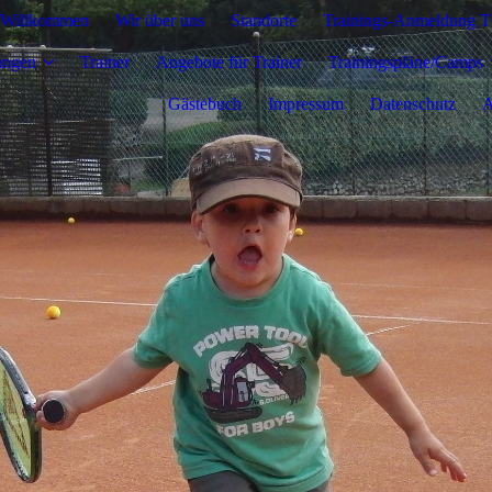
Willkommen
Wir über uns
Standorte
Trainings-Anmeldung T
ungen
Trainer
Angebote für Trainer
Trainingspläne/Camps
Gästebuch
Impressum
Datenschutz