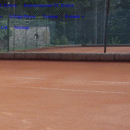
C Ketsch
Kärtchenturnier TC Ketsch
Erfolge/Presse
Turniere
Kontakt
AGB
Sitemap