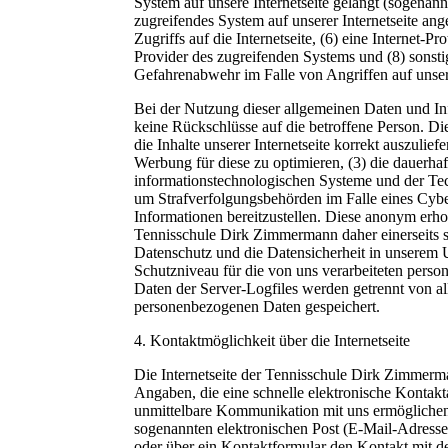
System auf unsere Internetseite gelangt (sogenann
zugreifendes System auf unserer Internetseite ang
Zugriffs auf die Internetseite, (6) eine Internet-P
Provider des zugreifenden Systems und (8) sonsti
Gefahrenabwehr im Falle von Angriffen auf unse
Bei der Nutzung dieser allgemeinen Daten und I
keine Rückschlüsse auf die betroffene Person. Di
die Inhalte unserer Internetseite korrekt auszuliefe
Werbung für diese zu optimieren, (3) die dauerhaf
informationstechnologischen Systeme und der Tech
um Strafverfolgungsbehörden im Falle eines Cybe
Informationen bereitzustellen. Diese anonym er
Tennisschule Dirk Zimmermann daher einerseits st
Datenschutz und die Datensicherheit in unserem 
Schutzniveau für die von uns verarbeiteten pers
Daten der Server-Logfiles werden getrennt von a
personenbezogenen Daten gespeichert.
4. Kontaktmöglichkeit über die Internetseite
Die Internetseite der Tennisschule Dirk Zimmerma
Angaben, die eine schnelle elektronische Konta
unmittelbare Kommunikation mit uns ermöglichen,
sogenannten elektronischen Post (E-Mail-Adresse)
oder über ein Kontaktformular den Kontakt mit d