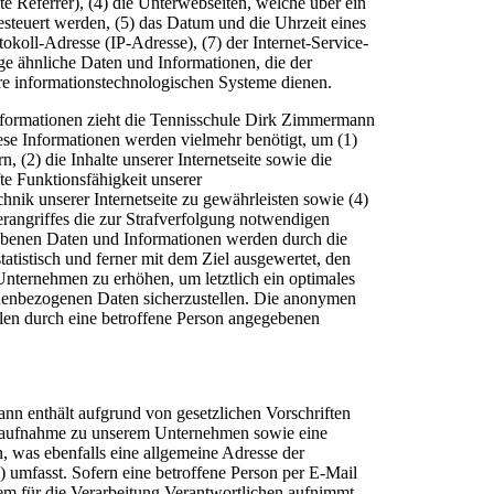
te Referrer), (4) die Unterwebseiten, welche über ein
esteuert werden, (5) das Datum und die Uhrzeit eines
rotokoll-Adresse (IP-Adresse), (7) der Internet-Service-
ge ähnliche Daten und Informationen, die der
re informationstechnologischen Systeme dienen.
nformationen zieht die Tennisschule Dirk Zimmermann
ese Informationen werden vielmehr benötigt, um (1)
rn, (2) die Inhalte unserer Internetseite sowie die
te Funktionsfähigkeit unserer
nik unserer Internetseite zu gewährleisten sowie (4)
rangriffes die zur Strafverfolgung notwendigen
hobenen Daten und Informationen werden durch die
atistisch und ferner mit dem Ziel ausgewertet, den
Unternehmen zu erhöhen, um letztlich ein optimales
onenbezogenen Daten sicherzustellen. Die anonymen
llen durch eine betroffene Person angegebenen
nn enthält aufgrund von gesetzlichen Vorschriften
ktaufnahme zu unserem Unternehmen sowie eine
 was ebenfalls eine allgemeine Adresse der
 umfasst. Sofern eine betroffene Person per E-Mail
em für die Verarbeitung Verantwortlichen aufnimmt,