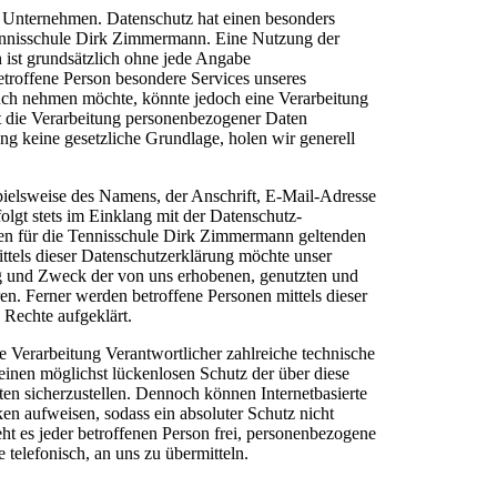
em Unternehmen. Datenschutz hat einen besonders
Tennisschule Dirk Zimmermann. Eine Nutzung der
 ist grundsätzlich ohne jede Angabe
troffene Person besondere Services unseres
uch nehmen möchte, könnte jedoch eine Verarbeitung
t die Verarbeitung personenbezogener Daten
tung keine gesetzliche Grundlage, holen wir generell
ielsweise des Namens, der Anschrift, E-Mail-Adresse
olgt stets im Einklang mit der Datenschutz-
n für die Tennisschule Dirk Zimmermann geltenden
tels dieser Datenschutzerklärung möchte unser
g und Zweck der von uns erhobenen, genutzten und
n. Ferner werden betroffene Personen mittels dieser
 Rechte aufgeklärt.
 Verarbeitung Verantwortlicher zahlreiche technische
inen möglichst lückenlosen Schutz der über diese
ten sicherzustellen. Dennoch können Internetbasierte
en aufweisen, sodass ein absoluter Schutz nicht
t es jeder betroffenen Person frei, personenbezogene
 telefonisch, an uns zu übermitteln.