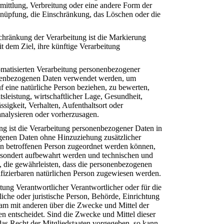
ittlung, Verbreitung oder eine andere Form der
rknüpfung, die Einschränkung, das Löschen oder die
hränkung der Verarbeitung ist die Markierung
 dem Ziel, ihre künftige Verarbeitung
utomatisierten Verarbeitung personenbezogener
sonenbezogenen Daten verwendet werden, um
f eine natürliche Person beziehen, zu bewerten,
sleistung, wirtschaftlicher Lage, Gesundheit,
ssigkeit, Verhalten, Aufenthaltsort oder
analysieren oder vorherzusagen.
 ist die Verarbeitung personenbezogener Daten in
ogenen Daten ohne Hinzuziehung zusätzlicher
hen betroffenen Person zugeordnet werden können,
gesondert aufbewahrt werden und technischen und
 die gewährleisten, dass die personenbezogenen
ntifizierbaren natürlichen Person zugewiesen werden.
tung Verantwortlicher Verantwortlicher oder für die
rliche oder juristische Person, Behörde, Einrichtung
nsam mit anderen über die Zwecke und Mittel der
 entscheidet. Sind die Zwecke und Mittel dieser
das Recht der Mitgliedstaaten vorgegeben, so kann