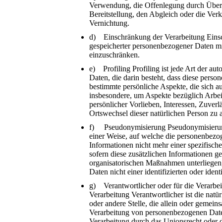
Verwendung, die Offenlegung durch Überm
Bereitstellung, den Abgleich oder die Ve
Vernichtung.
d) Einschränkung der Verarbeitung Einsc
gespeicherter personenbezogener Daten mit
einzuschränken.
e) Profiling Profiling ist jede Art der a
Daten, die darin besteht, dass diese per
bestimmte persönliche Aspekte, die sich au
insbesondere, um Aspekte bezüglich Arbeit
persönlicher Vorlieben, Interessen, Zuverlä
Ortswechsel dieser natürlichen Person zu 
f) Pseudonymisierung Pseudonymisierung
einer Weise, auf welche die personenbez
Informationen nicht mehr einer spezifisc
sofern diese zusätzlichen Informationen 
organisatorischen Maßnahmen unterliegen,
Daten nicht einer identifizierten oder ide
g) Verantwortlicher oder für die Verarbei
Verarbeitung Verantwortlicher ist die natü
oder andere Stelle, die allein oder gemei
Verarbeitung von personenbezogenen Daten
Verarbeitung durch das Unionsrecht oder 