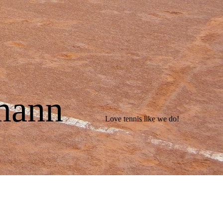
ermann
Love tennis like we do!