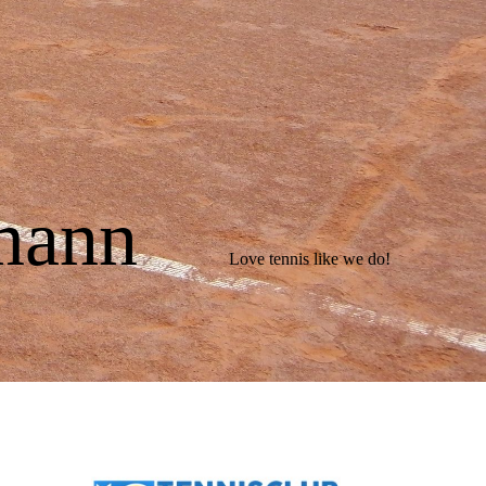
ermann
Love tennis like we do!