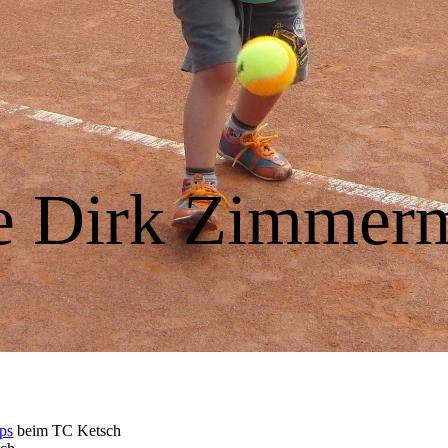
le Dirk Zimm
ps
beim TC Ketsch