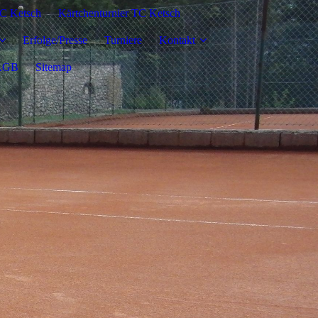
C Ketsch
Kärtchenturnier TC Ketsch
Erfolge/Presse
Turniere
Kontakt
AGB
Sitemap