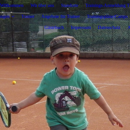
Willkommen
Wir über uns
Standorte
Trainings-Anmeldung T
ungen
Trainer
Angebote für Trainer
Trainingspläne/Camps
Gästebuch
Impressum
Datenschutz