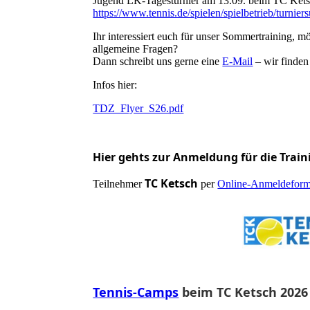
Jugend LK-Tagesturnier am 13.09. beim TC Ket
https://www.tennis.de/spielen/spielbetrieb/turnie
Ihr interessiert euch für unser Sommertraining, m
allgemeine Fragen?
Dann schreibt uns gerne eine
E-Mail
– wir finden
Infos hier:
TDZ_Flyer_S26.pdf
Hier gehts zur Anmeldung für die Trai
TC Ketsch
Teilnehmer
per
Online-Anmeldeform
Tennis-Camps
beim TC Ketsch 2026