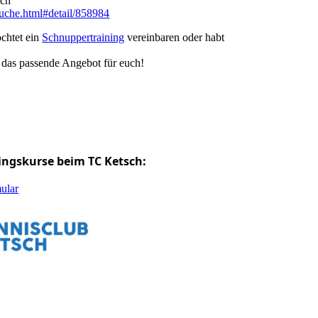
sch
rsuche.html#detail/858984
öchtet ein
Schnuppertraining
vereinbaren oder habt
 das passende Angebot für euch!
ningskurse beim TC Ketsch:
ular